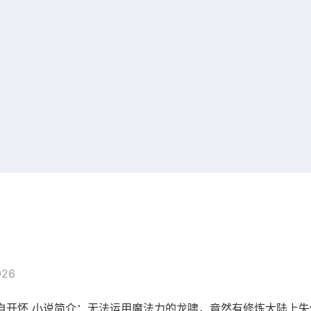
026
自开怀 小说简介：无法运用魔法力的龙啸，竟然有修炼大陆上