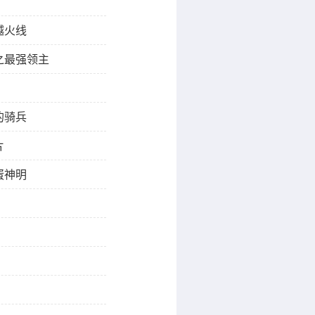
越火线
之最强领主
的骑兵
片
蛋神明