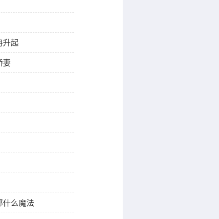
冉升起
娇妻
那什么魔法