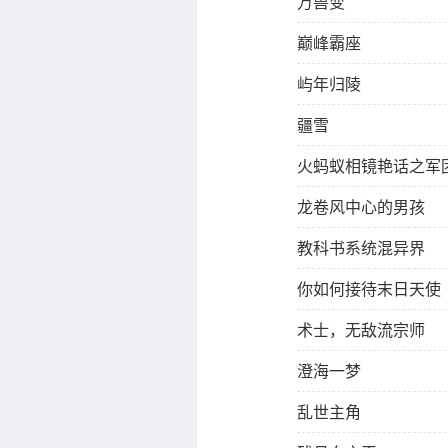
万兽变
巅峰霸座
屿年归陵
疆雪
火蚂蚁相镜艳话之军
龙卷风中心的男孩
教科书系统混异界
你如何接待末日天使
术士，无敌流宗师
澄海一梦
乱世主角