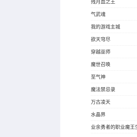
残月血之王
气武魂
我的游戏主城
欲天穹尽
穿越巫师
魔世召唤
至气神
魔法禁忌录
万古凌天
水晶界
业余勇者的职业魔王