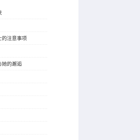
侠
士的注意事项
与她的邂逅