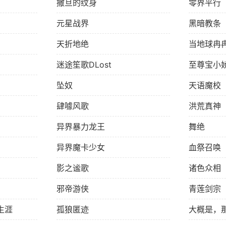
撒旦的纹身
零界平行
元星战界
黑暗教条
天折地绝
当地球冉
迷途笙歌DLost
至尊宝小
坠奴
天语魔校
肆噱风歌
洪荒真神
异界暴力龙王
舞绝
异界魔卡少女
血祭召唤
影之谧歌
诸色众相
邪帝游侠
青莲剑宗
生涯
孤狼匿迹
大概是，