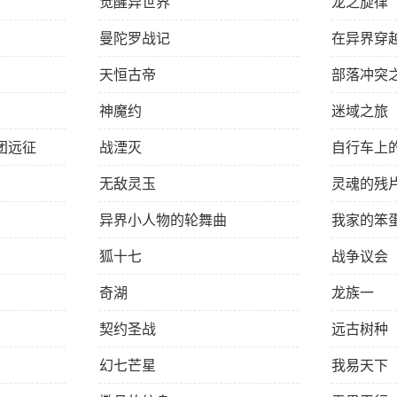
觉醒异世界
龙之旋律
曼陀罗战记
在异界穿
天恒古帝
部落冲突
神魔约
迷域之旅
团远征
战湮灭
自行车上
无敌灵玉
灵魂的残
异界小人物的轮舞曲
我家的笨
狐十七
战争议会
奇湖
龙族一
契约圣战
远古树种
幻七芒星
我易天下