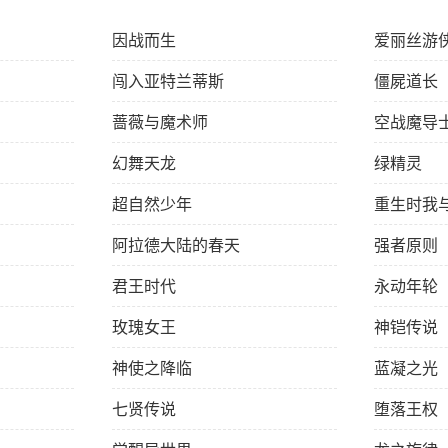
因战而生
爱丽丝游
闯入亚特兰蒂斯
僵屍道长
蔷薇与魔术师
空战魔导
幻舞天龙
绿精灵
超自然少年
重生时我
阿拉德大陆的春天
强者原则
君王时代
永动年轮
玫瑰女王
神铠传说
神使之降临
蓝凝之光
七贤传说
堕落王权