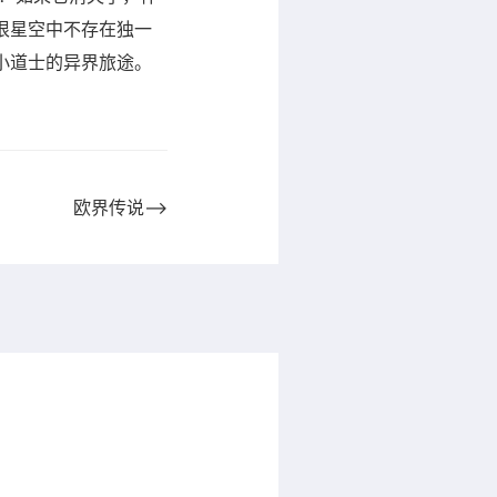
垠星空中不存在独一
小道士的异界旅途。
欧界传说⟶