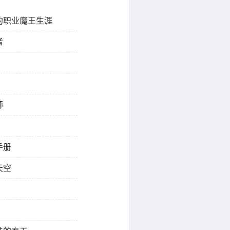
的职业魔王生涯
者
师
手册
天空