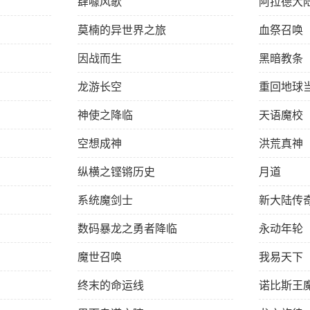
肆噱风歌
阿拉德大
莫楠的异世界之旅
血祭召唤
因战而生
黑暗教条
龙游长空
重回地球
神使之降临
天语魔校
空想成神
洪荒真神
纵横之铿锵历史
月道
系统魔剑士
新大陆传
数码暴龙之勇者降临
永动年轮
魔世召唤
我易天下
终末的命运线
诺比斯王