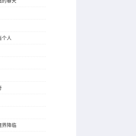
陆的春天
当个人
奇
魔界降临