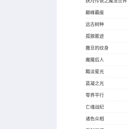
妖月传说之魔法世界
巅峰霸座
远古树种
孤狼匿迹
撒旦的纹身
魔魇后人
黯淡星光
蓝凝之光
零界平行
亡魂战纪
诸色众相