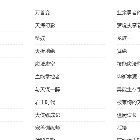
万兽变
业余勇者
天海幻影
梦境执掌
坠奴
龙族一
天折地绝
舞绝
魔法虚空
技能魔法
血能掌控者
均衡本源
与天谋一醉
异能生存
君王时代
被束缚的
大侠练成记
僵屍道长
宠兽训练师
孤摄