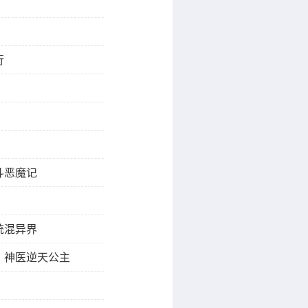
行
斗恶魔记
统混异界
，神医逆天公主