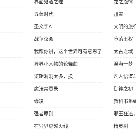
界面鬼道之瞳
龙之旋律
五蕴时代
疆雪
圣文字A
文明的旅
战争议会
堕落王权
我跟你讲，这个世界可有意思了
太古之域
异界小人物的轮舞曲
澄海一梦
逻辑漏洞太多，换
凡人悟道
魔法禁忌录
御神之初
缘凌
教科书系
强者原则
邪王狂追
在异界穿越火线
精灵树