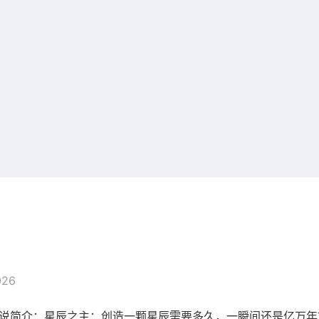
026
小说简介：星辰之主：创造一颗星辰需要多久，一瞬间还是亿万