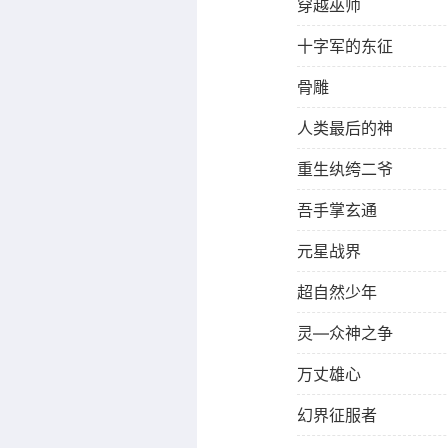
穿越巫师
十字军的东征
骨雕
人类最后的神
重生纨绔二爷
吾手掌玄通
元星战界
超自然少年
灵—众神之争
万丈雄心
幻界征服者