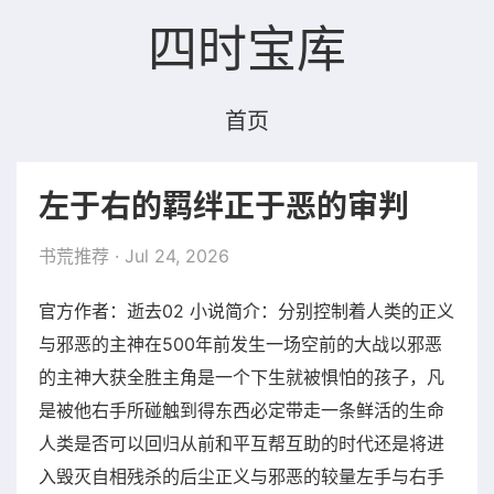
四时宝库
首页
左于右的羁绊正于恶的审判
书荒推荐
· Jul 24, 2026
官方作者：逝去02 小说简介：分别控制着人类的正义
与邪恶的主神在500年前发生一场空前的大战以邪恶
的主神大获全胜主角是一个下生就被惧怕的孩子，凡
是被他右手所碰触到得东西必定带走一条鲜活的生命
人类是否可以回归从前和平互帮互助的时代还是将进
入毁灭自相残杀的后尘正义与邪恶的较量左手与右手