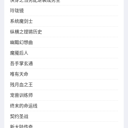
快穿之当男配逆袭成男主
玲珑镜
系统魔剑士
纵横之铿锵历史
幽黯幻想曲
魔魇后人
吾手掌玄通
唯有天命
残月血之王
宠兽训练师
终末的命运线
契约圣战
新大陆传奇