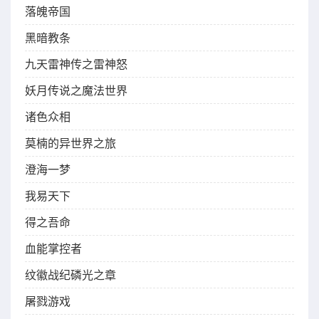
落魄帝国
黑暗教条
九天雷神传之雷神怒
妖月传说之魔法世界
诸色众相
莫楠的异世界之旅
澄海一梦
我易天下
得之吾命
血能掌控者
纹徽战纪磷光之章
屠戮游戏