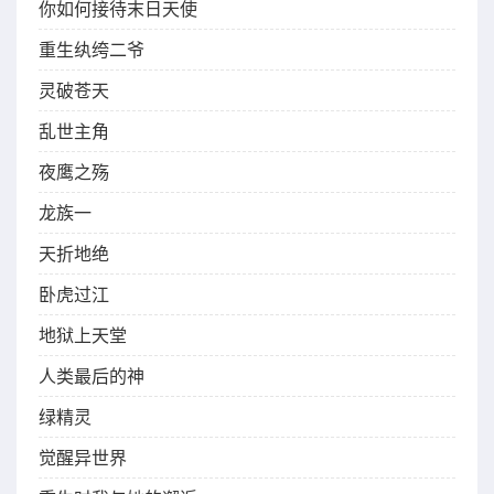
你如何接待末日天使
重生纨绔二爷
灵破苍天
乱世主角
夜鹰之殇
龙族一
天折地绝
卧虎过江
地狱上天堂
人类最后的神
绿精灵
觉醒异世界