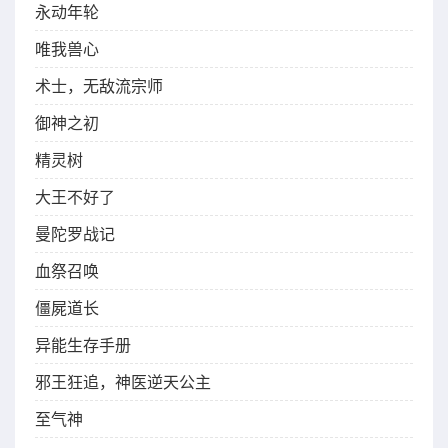
永动年轮
唯我兽心
术士，无敌流宗师
御神之初
精灵树
大王不好了
曼陀罗战记
血祭召唤
僵屍道长
异能生存手册
邪王狂追，神医逆天公主
至气神