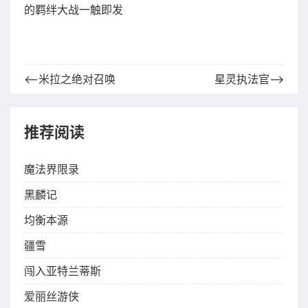
的羁绊大战一触即发
⟵米拉之绝对召唤
星灵执法官⟶
推荐阅读
魔法界限录
黑麟记
均衡本源
疆雪
闯入亚特兰蒂斯
爱丽丝游侠