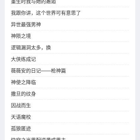
重生时我与她的邂逅
我跟你讲，这个世界可有意思了
异世最强男神
神陨之境
逻辑漏洞太多，换
大侠练成记
薇薇安的日记——枪神篇
神使之降临
撒旦的纹身
因战而生
天语魔校
孤狼匿迹