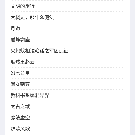
文明的旅行
大概是，那什么魔法
月道
巅峰霸座
火蚂蚁相镜艳话之军团远征
骷髅王赵云
幻七芒星
淑女刺客
教科书系统混异界
太古之域
魔法虚空
肆噱风歌